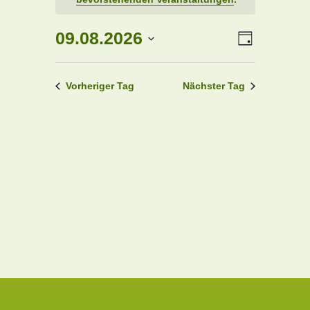
August
2026
Veranstaltu
09.08.2026
Ansichte
Tag
Ansichten-
Navigati
Datum
Navigation
wählen.
Vorheriger Tag
Nächster Tag