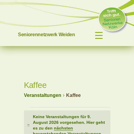
Zum
Inhalt
springen
Seniorennetzwerk Weiden
Kaffee
Veranstaltungen
Kaffee
Veranstaltungen
Keine Veranstaltungen für 9.
für
August 2026 vorgesehen. Hier geht
Hinweis
es zu den
nächsten
9.
bevorstehenden Veranstaltungen
.