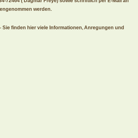
4-72464 ( Dagmar Freye) sowie schriftlich per E-Mail an
egengenommen werden.
 – Sie finden hier viele Informationen, Anregungen und