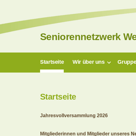
Zum
Inhalt
springen
Seniorennetzwerk W
Startseite
Wir über uns
Gruppe
Startseite
Jahresvollversammlung 2026
Mitgliederinnen und Mitglieder unseres N